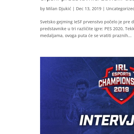
by
Milan Djukić
|
Dec 13, 2019
|
Uncategorize
Svetsko gejming IeSF prvenstvo počelo je pre d
predstavnike u tri različite igre: PES 2020, Tek
medaljama, ovoga puta će se vratiti praznih...