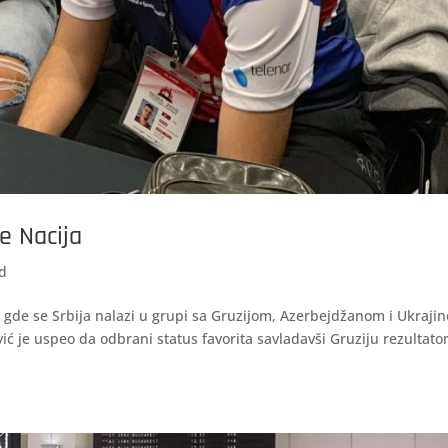
e Nacija
d
, gde se Srbija nalazi u grupi sa Gruzijom, Azerbejdžanom i Ukraji
ić je uspeo da odbrani status favorita savladavši Gruziju rezultato