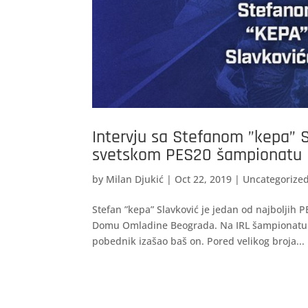
Intervju sa Stefanom ”kepa” 
svetskom PES20 šampionatu
by
Milan Djukić
|
Oct 22, 2019
|
Uncategorize
Stefan ”kepa” Slavković je jedan od najboljih P
Domu Omladine Beograda. Na IRL šampionatu t
pobednik izašao baš on. Pored velikog broja...