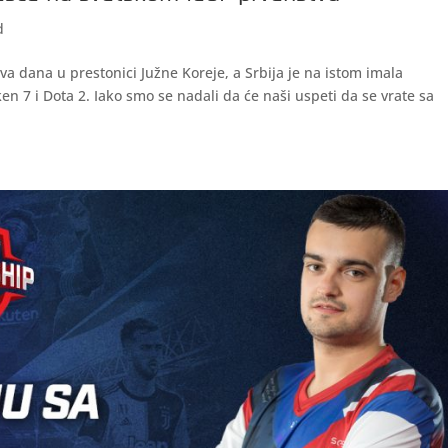
d
va dana u prestonici Južne Koreje, a Srbija je na istom imala
ken 7 i Dota 2. Iako smo se nadali da će naši uspeti da se vrate sa