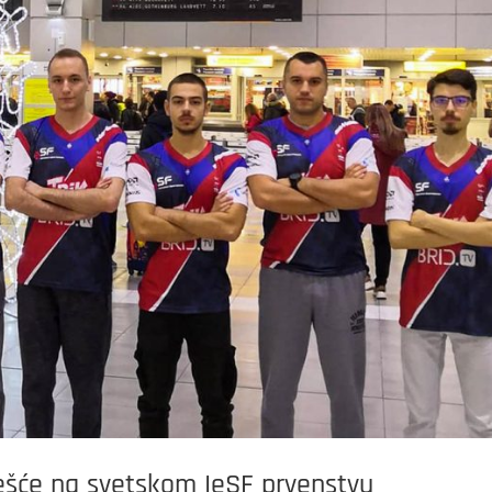
učešće na svetskom IeSF prvenstvu