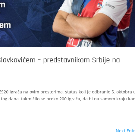
Slavkovićem – predstavnikom Srbije na
d
ES20 igrača na ovim prostorima, status koji je odbranio 5. oktobra 
og dana, takmičilo se preko 200 igrača, da bi na samom kraju ka
Next Entr