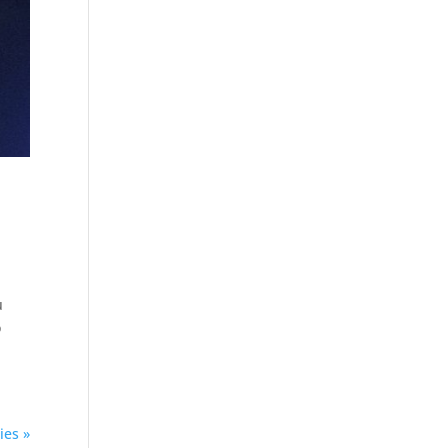
u
o
ies »