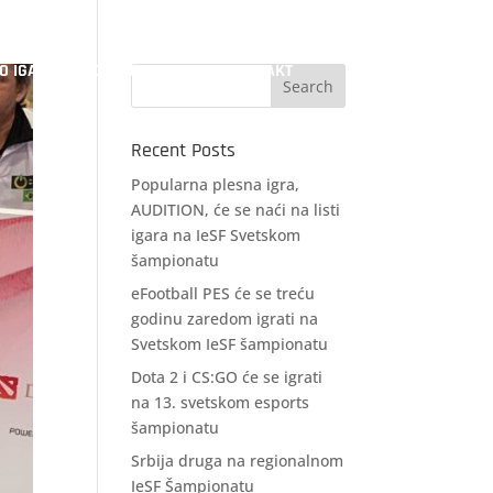
EO IGARA
DOKUMENTACIJA
KONTAKT
Recent Posts
Popularna plesna igra,
AUDITION, će se naći na listi
igara na IeSF Svetskom
šampionatu
eFootball PES će se treću
godinu zaredom igrati na
Svetskom IeSF šampionatu
Dota 2 i CS:GO će se igrati
na 13. svetskom esports
šampionatu
Srbija druga na regionalnom
IeSF Šampionatu