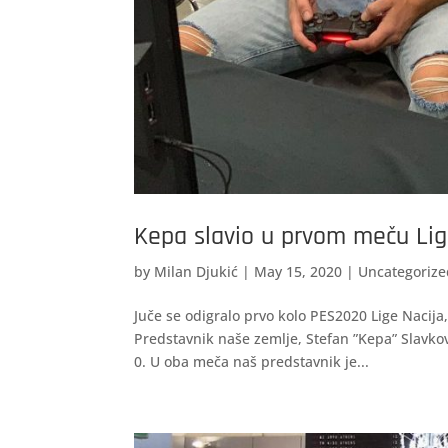
Kepa slavio u prvom meču Lig
by
Milan Djukić
|
May 15, 2020
|
Uncategorize
Juče se odigralo prvo kolo PES2020 Lige Nacija
Predstavnik naše zemlje, Stefan ”Kepa” Slavkov
0. U oba meča naš predstavnik je...