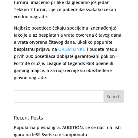
turnira, imaćemo prilike da gledamo još jedan
Tekken 7 turnir, čije će pobednike svakako čekati
vredne nagrade.
Najbrže posetioce čekaju specijalna iznenađenja!
Iako je ulaz besplatan a vrata otvorena čitavog dana,
a vrata otvorena čitavog dana, ukoliko popunite
besplatnu prijavu na
OVOM LINKU
i budete među
prvih 200 posetilaca dobijate garantovani poklon –
Fortnite oružje, League of Legends Riot poene ili
gaming majice, a za najsrećnije su obezbeđene
glavne nagrade.
Recent Posts
Popularna plesna igra, AUDITION, će se naći na listi
igara na IeSF Svetskom šampionatu