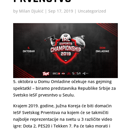
by
Milan Djukić
|
Sep 17, 2019
|
Uncategorized
5. oktobra u Domu Omladine očekuje nas gejming
spektatkl – biramo predstavnika Republike Srbije za
Svetsko IeSF prvesntvo u Seulu.
Krajem 2019. godine, Južna Koreja će biti domaćin
IeSF Svetskog Prventsva na kojem će se takmičiti
najbolje reprezentacije na svetu u 3 različite video
igre: Dota 2, PES20 i Tekken 7. Pa će tako morati i