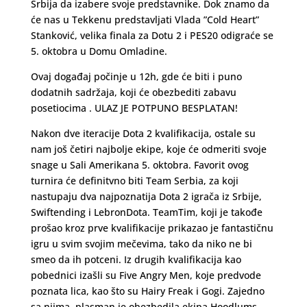
Srbija da izabere svoje predstavnike. Dok znamo da
će nas u Tekkenu predstavljati Vlada ”Cold Heart”
Stanković, velika finala za Dotu 2 i PES20 odigraće se
5. oktobra u Domu Omladine.
Ovaj događaj počinje u 12h, gde će biti i puno
dodatnih sadržaja, koji će obezbediti zabavu
posetiocima . ULAZ JE POTPUNO BESPLATAN!
Nakon dve iteracije Dota 2 kvalifikacija, ostale su
nam još četiri najbolje ekipe, koje će odmeriti svoje
snage u Sali Amerikana 5. oktobra. Favorit ovog
turnira će definitvno biti Team Serbia, za koji
nastupaju dva najpoznatija Dota 2 igrača iz Srbije,
Swiftending i LebronDota. TeamTim, koji je takođe
prošao kroz prve kvalifikacije prikazao je fantastičnu
igru u svim svojim mečevima, tako da niko ne bi
smeo da ih potceni. Iz drugih kvalifikacija kao
pobednici izašli su Five Angry Men, koje predvode
poznata lica, kao što su Hairy Freak i Gogi. Zajedno
sa njima, plasman je obezbedila ekipa Hoodlums,