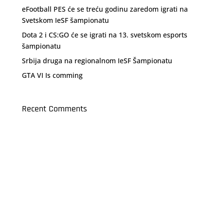
eFootball PES će se treću godinu zaredom igrati na
Svetskom IeSF šampionatu
Dota 2 i CS:GO će se igrati na 13. svetskom esports
šampionatu
Srbija druga na regionalnom IeSF Šampionatu
GTA VI Is comming
Recent Comments