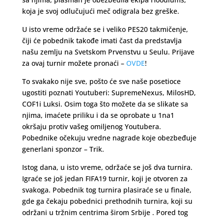
koja je svoj odlučujući meč odigrala bez greške.
U isto vreme održaće se i veliko PES20 takmičenje,
čiji će pobednik takođe imati čast da predstavlja
našu zemlju na Svetskom Prvenstvu u Seulu. Prijave
za ovaj turnir možete pronaći –
OVDE
!
To svakako nije sve, pošto će sve naše posetioce
ugostiti poznati Youtuberi: SupremeNexus, MilosHD,
COF1i Luksi. Osim toga što možete da se slikate sa
njima, imaćete priliku i da se oprobate u 1na1
okršaju protiv vašeg omiljenog Youtubera.
Pobednike očekuju vredne nagrade koje obezbeđuje
generlani sponzor – Trik.
Istog dana, u isto vreme, održaće se još dva turnira.
Igraće se još jedan FIFA19 turnir, koji je otvoren za
svakoga. Pobednik tog turnira plasiraće se u finale,
gde ga čekaju pobednici prethodnih turnira, koji su
održani u tržnim centrima širom Srbije . Pored tog