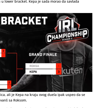
u u lower bracket. Kepa je sada morao da savlada
ica, ali je Kepa na kraju ovog duela ipak uspeo da se
revanš sa Roksom.