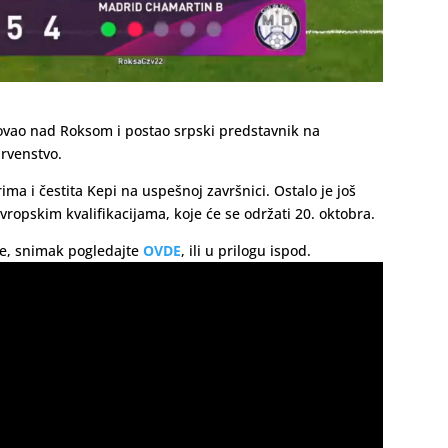
fovao nad Roksom i postao srpski predstavnik na
prvenstvo.
ma i čestita Kepi na uspešnoj završnici. Ostalo je još
opskim kvalifikacijama, koje će se održati 20. oktobra.
ale, snimak pogledajte
OVDE
, ili u prilogu ispod.