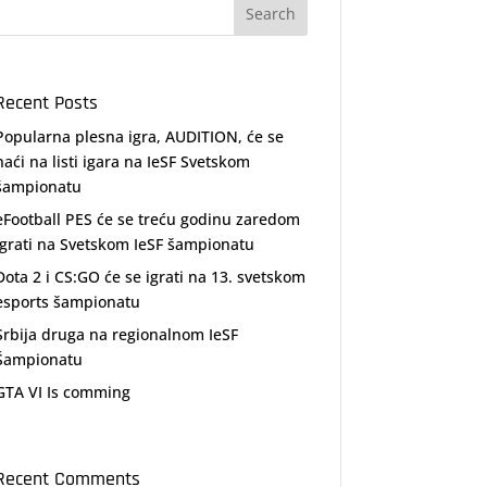
Recent Posts
Popularna plesna igra, AUDITION, će se
naći na listi igara na IeSF Svetskom
šampionatu
eFootball PES će se treću godinu zaredom
igrati na Svetskom IeSF šampionatu
Dota 2 i CS:GO će se igrati na 13. svetskom
esports šampionatu
Srbija druga na regionalnom IeSF
Šampionatu
GTA VI Is comming
Recent Comments