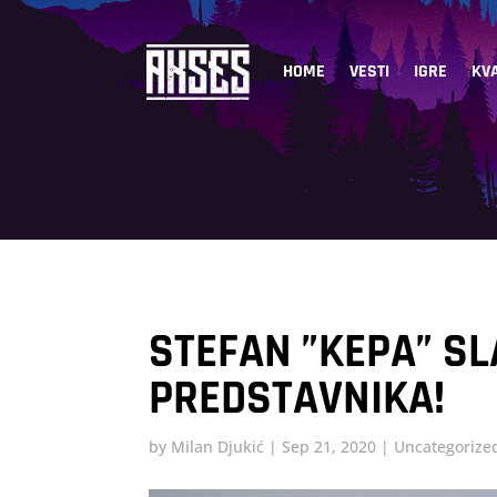
HOME
VESTI
IGRE
KVA
STEFAN ”KEPA” SL
PREDSTAVNIKA!
by
Milan Djukić
|
Sep 21, 2020
|
Uncategorize