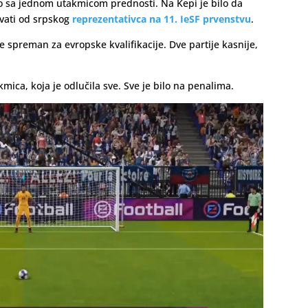
o sa jednom utakmicom prednosti. Na Kepi je bilo da
vati od srpskog
reprezentativca na 11. IeSF prvenstvu
.
spreman za evropske kvalifikacije. Dve partije kasnije,
mica, koja je odlučila sve. Sve je bilo na penalima.