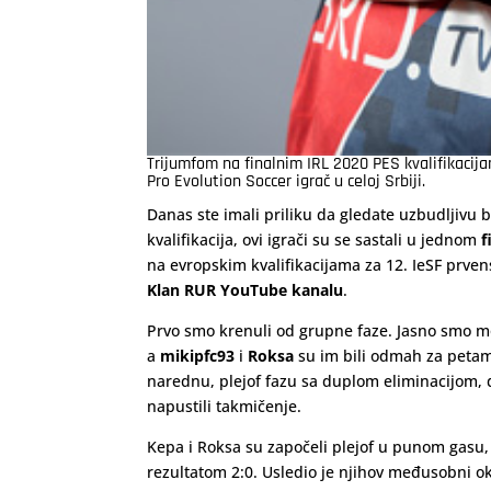
Trijumfom na finalnim IRL 2020
PES
kvalifikaci
Pro Evolution Soccer igrač u celoj Srbiji.
Danas ste imali priliku da gledate uzbudljivu 
kvalifikacija, ovi igrači su se sastali u jednom
f
na evropskim kvalifikacijama za 12. IeSF prven
Klan RUR YouTube kanalu
.
Prvo smo krenuli od grupne faze. Jasno smo m
a
mikipfc93
i
Roksa
su im bili odmah za petama
narednu, plejof fazu sa duplom eliminacijom, d
napustili takmičenje.
Kepa i Roksa su započeli plejof u punom gasu,
rezultatom 2:0. Usledio je njihov međusobni ok