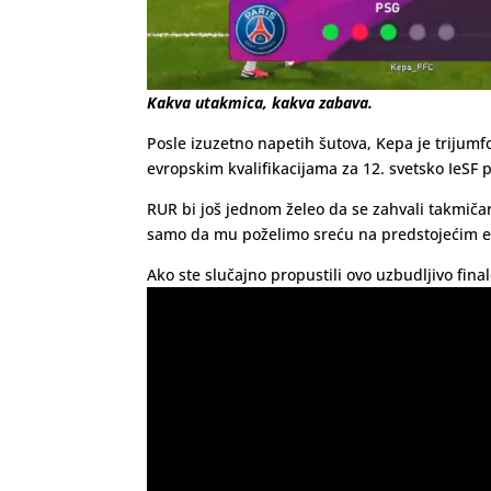
Kakva utakmica, kakva zabava.
Posle izuzetno napetih šutova, Kepa je trijum
evropskim kvalifikacijama za 12. svetsko IeSF 
RUR bi još jednom želeo da se zahvali takmičari
samo da mu poželimo sreću na predstojećim evr
Ako ste slučajno propustili ovo uzbudljivo fin