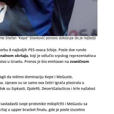
jama
Stefan ”Kepa” Slavković
ponovo dokazuje da je najbolji
borbu 8 najboljih PES-ovaca Srbije. Posle dve runde
inalnom okršaju
, koji je odlučio srpskog reprezentativca
stvo u Izraelu. Prenos je bio emitovan na
zvaničnom
ogli da vidimo dominaciju Kepe i MeGuste,
. Upravo su se samo ova četiri igrača plasirala u
ok su Sipkasti, Djole95, DesertGalacticos i krle nažalost
 savladavši svoje protivnike mikipfc93 i MeGustu sa
ršaj u upper bracket finalu, gde je posle izuzetno