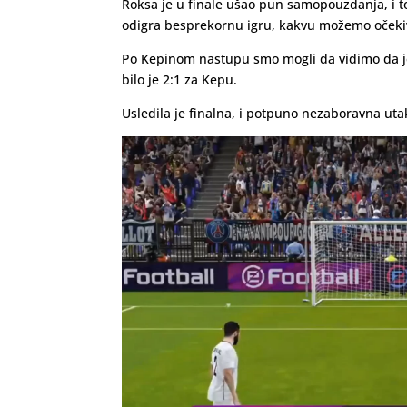
Roksa je u finale ušao pun samopouzdanja, i t
odigra besprekornu igru, kakvu možemo očeki
Po Kepinom nastupu smo mogli da vidimo da je 
bilo je 2:1 za Kepu.
Usledila je finalna, i potpuno nezaboravna utak