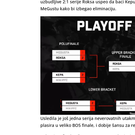
uzbudljive 2:1 serije Roksa uspeo da baci Kep
MeGustu kako bi izbegao eliminaciju.
Usledila je još jedna serija neverovatnih utakm
plasira u veliko BO5 finale, i dobije šansu za 