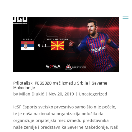
Prijateljski PES2020 meč između Srbije i Severne
Makedonije
by
Milan Djukić
|
Nov 20, 2019
|
Uncategorized
IeSF Esports svetsko prvesntvo samo što nije počelo,
te je naša nacionalna organizacija odlučila da
organizuje prijateljski meč između predstavnika
naše zemlje i predstavnika Severne Makedonije. Naš