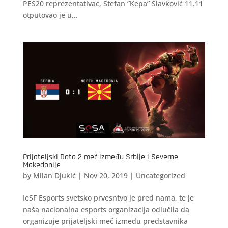
PES20 reprezentativac, Stefan ”Kepa” Slavković 11.11
otputovao je u...
Prijateljski Dota 2 meč između Srbije i Severne
Makedonije
by
Milan Djukić
|
Nov 20, 2019
|
Uncategorized
IeSF Esports svetsko prvesntvo je pred nama, te je
naša nacionalna esports organizacija odlučila da
organizuje prijateljski meč između predstavnika