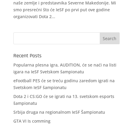
naše zemlje i predstavnika Severne Makedonije. Mi
smo presrećni što će IeSF po prvi put ove godine
organizovati Dota 2...
Recent Posts
Popularna plesna igra, AUDITION, će se naći na listi
igara na IeSF Svetskom šampionatu
eFootball PES će se treću godinu zaredom igrati na
Svetskom IeSF šampionatu
Dota 2 i CS:GO će se igrati na 13. svetskom esports
šampionatu
Srbija druga na regionalnom IeSF Šampionatu
GTA VI Is comming