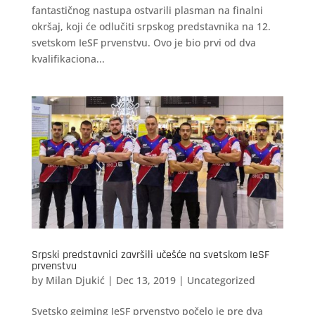
fantastičnog nastupa ostvarili plasman na finalni
okršaj, koji će odlučiti srpskog predstavnika na 12.
svetskom IeSF prvenstvu. Ovo je bio prvi od dva
kvalifikaciona...
Srpski predstavnici završili učešće na svetskom IeSF
prvenstvu
by
Milan Djukić
|
Dec 13, 2019
|
Uncategorized
Svetsko gejming IeSF prvenstvo počelo je pre dva