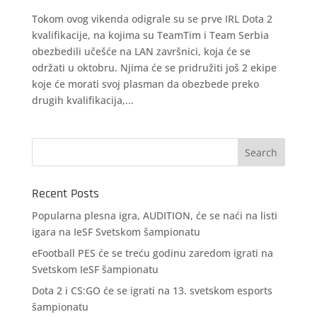
Tokom ovog vikenda odigrale su se prve IRL Dota 2
kvalifikacije, na kojima su TeamTim i Team Serbia
obezbedili učešće na LAN završnici, koja će se
održati u oktobru. Njima će se pridružiti još 2 ekipe
koje će morati svoj plasman da obezbede preko
drugih kvalifikacija,...
Recent Posts
Popularna plesna igra, AUDITION, će se naći na listi
igara na IeSF Svetskom šampionatu
eFootball PES će se treću godinu zaredom igrati na
Svetskom IeSF šampionatu
Dota 2 i CS:GO će se igrati na 13. svetskom esports
šampionatu