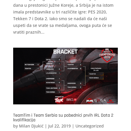
dana u prestonici Južne Koreje, a Srbija je na istom
imala predstavnike u tri različite igre: PES 2020,
Tekken 7 i Dota 2. Iako smo se nadali da će naši
uspeti da se vrate sa medaljama, ovoga puta će se
vratiti praznih...
TeamTim i Team Serbia su pobednici prvih IRL Dota 2
kvalifikacija
by
Milan Djukić
|
Jul 22, 2019
|
Uncategorized