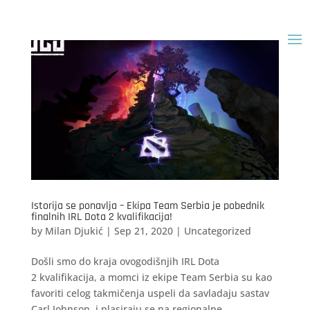
Istorija se ponavlja – Ekipa Team Serbia je pobednik
finalnih IRL Dota 2 kvalifikacija!
by
Milan Djukić
|
Sep 21, 2020
|
Uncategorized
Došli smo do kraja ovogodišnjih IRL Dota
2 kvalifikacija, a momci iz ekipe Team Serbia su kao
favoriti celog takmičenja uspeli da savladaju sastav
Carl Johnson, i plasiraju se na regionalne