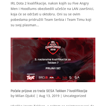
IRL Dota 2 kvalifikacije, nakon kojih su Five Angry
Men i Hoodlums obezbedili učešće na LAN završnici,
koja će se održati u oktobru. Oni su se ovim
pobedama pridružili Team Serbia i Team Timu koji
su svoj plasman...
Počele prijave za treće SESA Tekken 7 kvalifikacije
by
Milan Djukić
|
Aug 13, 2019
|
Uncategorized