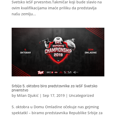
Svetsko IeSF prvesntvo.Takmičar koji bude slavio na
ovim kvalifikacijama imaće priliku da predstavlja
našu zemlju...
Srbija 5. oktobra bira predstavnike za IeSF Svetsko
prvenstvo
by
Milan Djukić
|
Sep 17, 2019
|
Uncategorized
5. oktobra u Domu Omladine očekuje nas gejming
spektatkl – biramo predstavnika Republike Srbije za