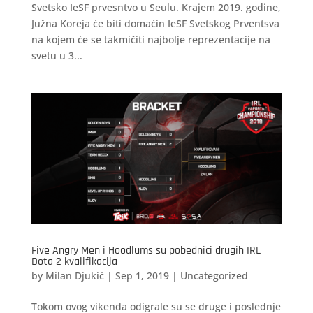
Svetsko IeSF prvesntvo u Seulu. Krajem 2019. godine,
Južna Koreja će biti domaćin IeSF Svetskog Prventsva
na kojem će se takmičiti najbolje reprezentacije na
svetu u 3...
Five Angry Men i Hoodlums su pobednici drugih IRL
Dota 2 kvalifikacija
by
Milan Djukić
|
Sep 1, 2019
|
Uncategorized
Tokom ovog vikenda odigrale su se druge i poslednje