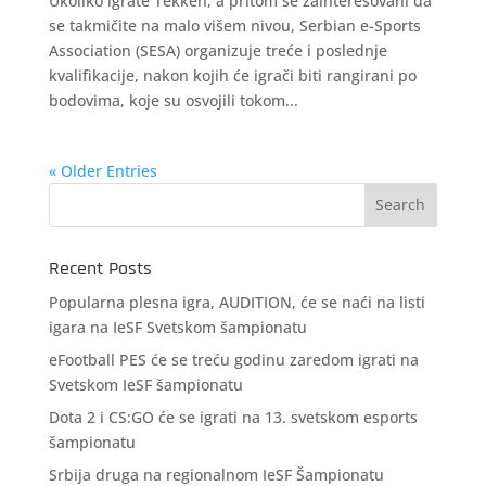
Ukoliko igrate Tekken, a pritom se zainteresovani da
se takmičite na malo višem nivou, Serbian e-Sports
Association (SESA) organizuje treće i poslednje
kvalifikacije, nakon kojih će igrači biti rangirani po
bodovima, koje su osvojili tokom...
« Older Entries
Recent Posts
Popularna plesna igra, AUDITION, će se naći na listi
igara na IeSF Svetskom šampionatu
eFootball PES će se treću godinu zaredom igrati na
Svetskom IeSF šampionatu
Dota 2 i CS:GO će se igrati na 13. svetskom esports
šampionatu
Srbija druga na regionalnom IeSF Šampionatu