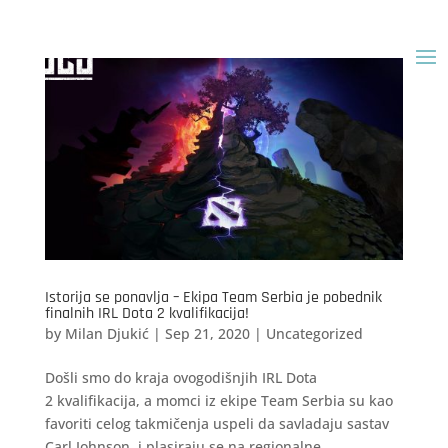
Istorija se ponavlja – Ekipa Team Serbia je pobednik
finalnih IRL Dota 2 kvalifikacija!
by
Milan Djukić
|
Sep 21, 2020
|
Uncategorized
Došli smo do kraja ovogodišnjih IRL Dota
2 kvalifikacija, a momci iz ekipe Team Serbia su kao
favoriti celog takmičenja uspeli da savladaju sastav
Carl Johnson, i plasiraju se na regionalne